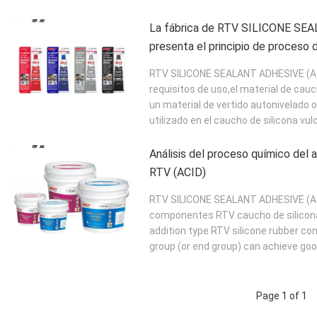
La fábrica de RTV SILICONE SE
presenta el principio de proceso 
RTV SILICONE SEALANT ADHESIVE (ACID
requisitos de uso,el material de cau
un material de vertido autonivelado o
utilizado en el caucho de silicona vul
Análisis del proceso químico del a
RTV (ACID)
RTV SILICONE SEALANT ADHESIVE (AC
componentes RTV caucho de silicona c
addition type RTV silicone rubber co
group (or end group) can achieve good
Page 1 of 1