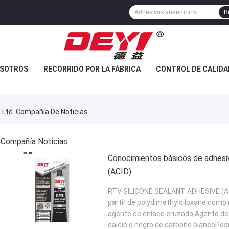
B
OSOTROS
RECORRIDO POR LA FÁBRICA
CONTROL DE CALIDA
, Ltd. Compañía De Noticias
Compañía Noticias
Conocimientos básicos de adhesivo
(ACID)
RTV SILICONE SEALANT ADHESIVE (ACI
partir de polydimethylsiloxane como
agente de enlace cruzado,Agente de 
calcio o negro de carbono blancoPosi