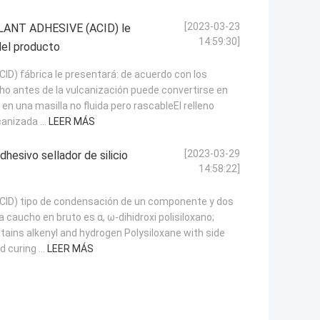
[2023-03-23
ALANT ADHESIVE (ACID) le
14:59:30]
del producto
) fábrica le presentará: de acuerdo con los
cho antes de la vulcanización puede convertirse en
 en una masilla no fluida pero rascableEl relleno
canizada ...
LEER MÁS
[2023-03-29
dhesivo sellador de silicio
14:58:22]
ID) tipo de condensación de un componente y dos
aucho en bruto es α, ω-dihidroxi polisiloxano;
ntains alkenyl and hydrogen Polysiloxane with side
 curing ...
LEER MÁS