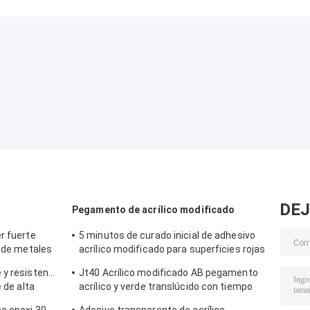
DEJ
Pegamento de acrílico modificado
r fuerte
5 minutos de curado inicial de adhesivo
a de metales
acrílico modificado para superficies rojas
tóxico
y verdes
 y resistente
Jt40 Acrílico modificado AB pegamento
e de alta
acrílico y verde translúcido con tiempo
de trabajo de 5 minutos