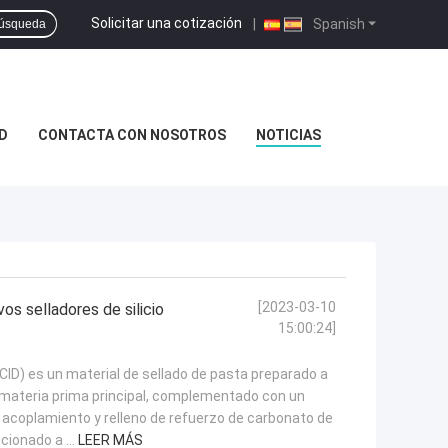
Solicitar una cotización
|
Spanish
úsqueda
D
CONTACTA CON NOSOTROS
NOTICIAS
[2023-03-10
s selladores de silicio
15:00:24]
D) es un material de sellado de pasta preparado a
 materia prima principal, complementado con un
acoplamiento y relleno de refuerzo de carbonato de
cionado a ...
LEER MÁS