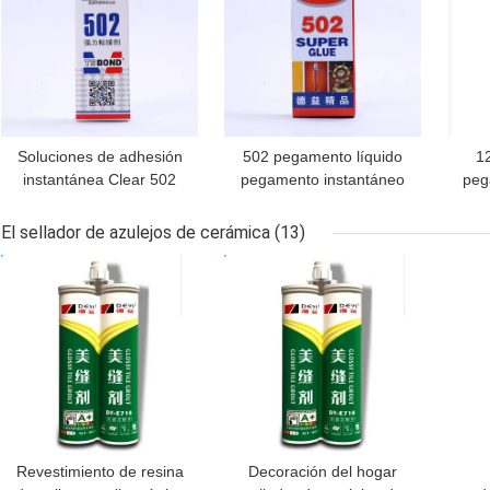
Soluciones de adhesión
502 pegamento líquido
1
instantánea Clear 502
pegamento instantáneo
peg
Super Glue Adhesivo
super pegamento para
re
certificado ISO SGS
múltiples materiales
par
El sellador de azulejos de cerámica
(13)
ROHS MSDS
MEJOR PRECIO
MEJOR PRECIO
MEJ
Revestimiento de resina
Decoración del hogar