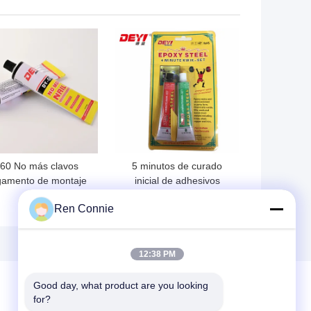
ra artificial y pizarra
la industria
de roca -40-120C
OR PRECIO
MEJOR PRECIO
60 No más clavos
5 minutos de curado
amento de montaje
inicial de adhesivos
de trabajo pesado
acrílicos modificados
Ren Connie
hesivo para madera
para uso médico y
erámica metal más
doméstico
blanco
12:38 PM
Good day, what product are you looking 
for?