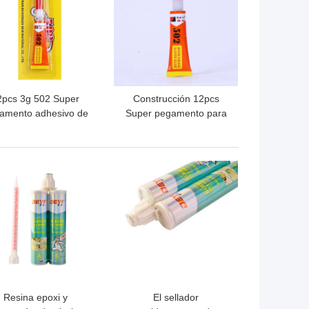
2pcs 3g 502 Super
Construcción 12pcs
amento adhesivo de
Super pegamento para
sistencia industrial
el transporte y otras
a varias superficies
materias primas
principales
OR PRECIO
MEJOR PRECIO
Resina epoxi y
El sellador