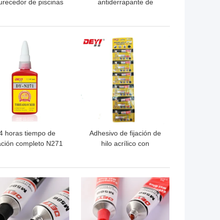
urecedor de piscinas
antiderrapante de
azulejos adhesivo de
azulejos de yeso epoxi
hada para el llenado
para cerámica en el piso
de huecos de
en el baño interior
OR PRECIO
MEJOR PRECIO
construcción
4 horas tiempo de
Adhesivo de fijación de
ación completo N271
hilo acrílico con
ta fuerza adhesivos
viscosidad CPS 4000-
anaeróbicos
6000
OR PRECIO
MEJOR PRECIO