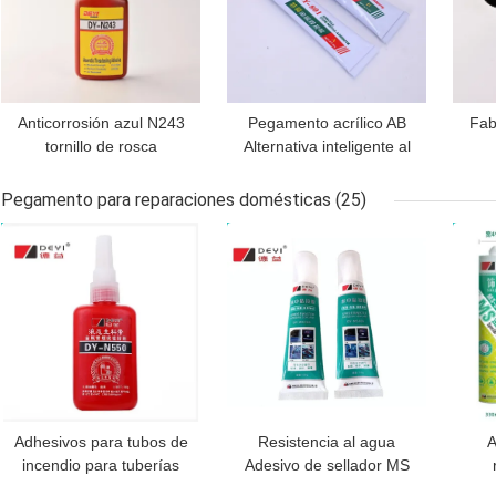
Anticorrosión azul N243
Pegamento acrílico AB
Fab
tornillo de rosca
Alternativa inteligente al
adhesivo para hilos de
hierro de soldadura para
ren
resistencia media
tuberías de cobre e
sell
Pegamento para reparaciones domésticas
(25)
bloqueo de hilos de
inoxidable
MEJOR PRECIO
MEJOR PRECIO
MEJ
metal apretados
Adhesivos para tubos de
Resistencia al agua
A
incendio para tuberías
Adesivo de sellador MS
hidráulicas
para aplicaciones de
t