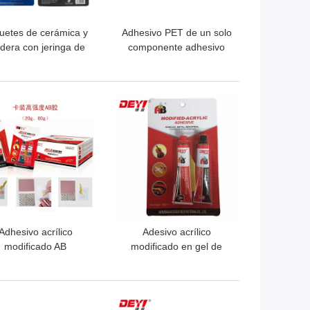
uetes de cerámica y
Adhesivo PET de un solo
era con jeringa de
componente adhesivo
curado rápido
epoxi AB con viscosidad
de 60-120CPS tiempo de
curado de 3-10S
OR PRECIO
MEJOR PRECIO
Adhesivo acrílico
Adesivo acrílico
modificado AB
modificado en gel de
rsonalizado para la
metal líquido con
intería Resistencia a
viscosidad CPS 25
mperaturas de -30 a
grados 4000-6000
OR PRECIO
MEJOR PRECIO
120