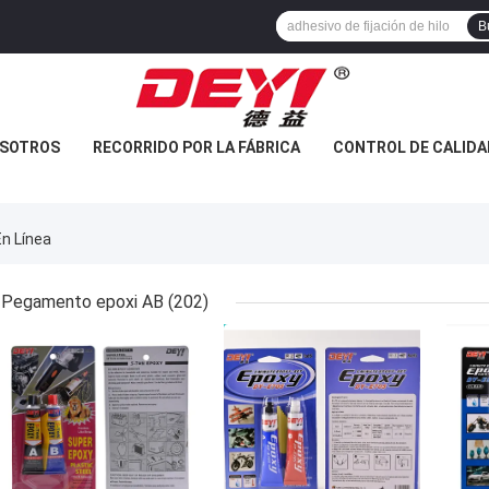
B
OSOTROS
RECORRIDO POR LA FÁBRICA
CONTROL DE CALIDA
En Línea
Pegamento epoxi AB
(202)
MEJOR PRECIO
MEJOR PRECIO
MEJ