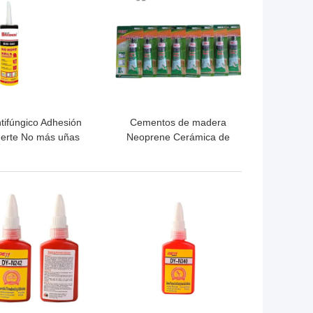
tifúngico Adhesión
Cementos de madera
uerte No más uñas
Neoprene Cerámica de
strucción Adhesivo
azulejos Adhesivo libre
ibre de pegamento
de uñas a prueba de
líquido
agua
OR PRECIO
MEJOR PRECIO