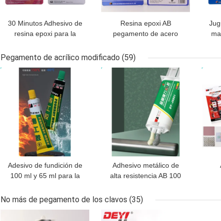
30 Minutos Adhesivo de
Resina epoxi AB
Jug
resina epoxi para la
pegamento de acero
mad
clasificación de la unión
adhesivo epoxi para
en blanco y negro
unión de metales
Pegamento de acrílico modificado
(59)
resistentes al calor
MEJOR PRECIO
MEJOR PRECIO
MEJ
Adesivo de fundición de
Adhesivo metálico de
100 ml y 65 ml para la
alta resistencia AB 100
reparación de agujeros
ml para soldadura de
pe
de arena, grietas y
metales Tiempo de
carp
No más de pegamento de los clavos
(35)
patrones en moldes
curado completo 24
te
MEJOR PRECIO
MEJOR PRECIO
MEJ
metálicos
horas