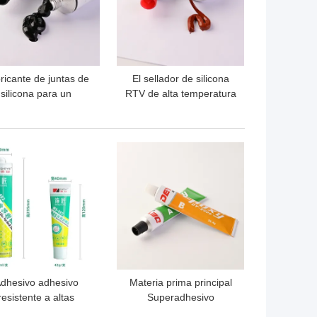
ricante de juntas de
El sellador de silicona
silicona para un
RTV de alta temperatura
dimiento superior de
para el fabricante de
ado de la cabeza del
juntas rojas en la
cilindro del motor
industria del transporte
OR PRECIO
MEJOR PRECIO
dhesivo adhesivo
Materia prima principal
resistente a altas
Superadhesivo
emperaturas para
polivalente epoxi 90 para