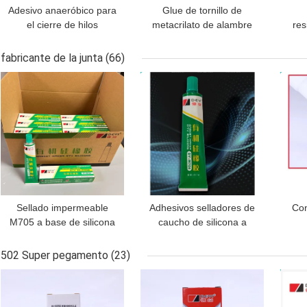
Adesivo anaeróbico para
Glue de tornillo de
el cierre de hilos
metacrilato de alambre
res
de hilo anaeróbico
amarillo claro para
peg
fabricante de la junta
(66)
necesidades industriales
de b
MEJOR PRECIO
MEJOR PRECIO
MEJ
Sellado impermeable
Adhesivos selladores de
Con
M705 a base de silicona
caucho de silicona a
para lentes LED
temperatura para
transparentes y
equipos electrónicos y
f
502 Super pegamento
(23)
luminarias
madera
Ra
MEJOR PRECIO
MEJOR PRECIO
MEJ