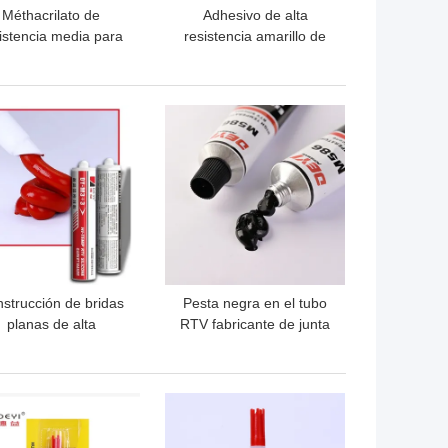
Méthacrilato de
Adhesivo de alta
istencia media para
resistencia amarillo de
tuberías de sello
50 g sellador anaeróbico
amento de filamento
loqueo adhesivo con
OR PRECIO
MEJOR PRECIO
curación rápida
strucción de bridas
Pesta negra en el tubo
planas de alta
RTV fabricante de junta
temperatura RTV
de silicona para el
abricante de juntas
medidor adhesivo de
ngo de temperatura
sellador de silicona
OR PRECIO
MEJOR PRECIO
-62-343C