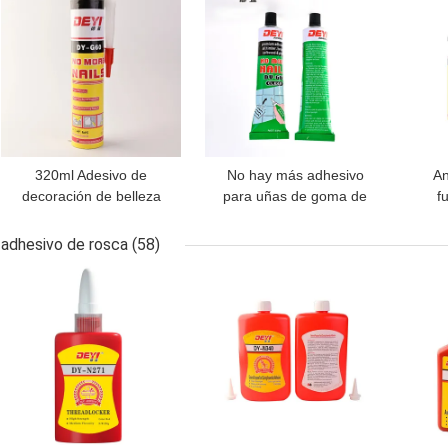
320ml Adesivo de
No hay más adhesivo
An
decoración de belleza
para uñas de goma de
f
pegamento blanco con
uñas líquida para
Con
gran capacidad de carga
madera y marco de
l
adhesivo de rosca
(58)
y belleza
imagen
MEJOR PRECIO
MEJOR PRECIO
MEJ