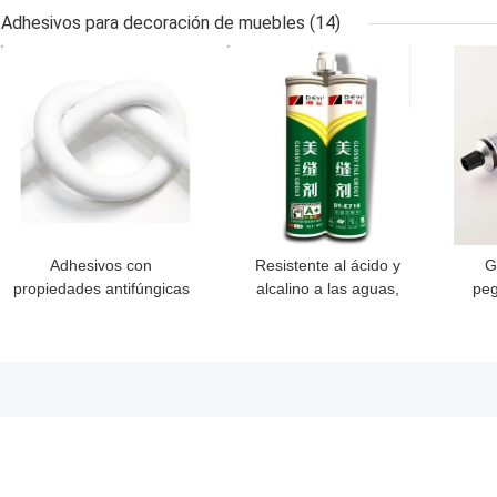
unión y sellado
pied
Adhesivos para decoración de muebles
(14)
submarino
MEJOR PRECIO
MEJOR PRECIO
MEJ
Adhesivos con
Resistente al ácido y
G
propiedades antifúngicas
alcalino a las aguas,
peg
de decoración para el
colorido, epoxi, lechado,
hogar Un componente
materia prima principal,
ad
20-30 minutos Tiempo
epoxi 400 ml
c
de curación