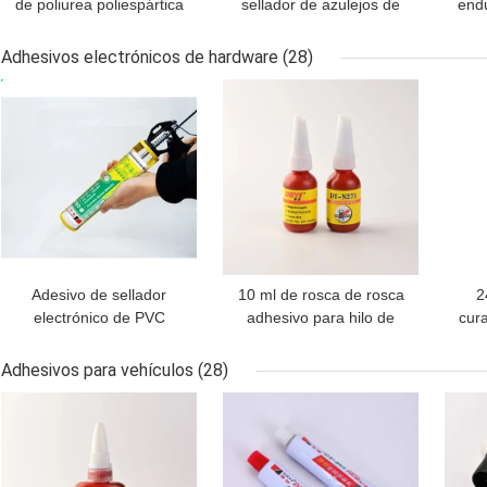
de poliurea poliespártica
sellador de azulejos de
end
ecológica para
suelo cerámico sellador
de 
decoración Vida útil 12
de superficie de azulejos
lec
Adhesivos electrónicos de hardware
(28)
meses
de cerámica epoxi
MEJOR PRECIO
MEJOR PRECIO
MEJ
Adesivo de sellador
10 ml de rosca de rosca
2
electrónico de PVC
adhesivo para hilo de
cur
negro y transparente de
resistencia media
al
grado profesional
bloqueo de hilo de metal
Adhesivos para vehículos
(28)
apretado N271
MEJOR PRECIO
MEJOR PRECIO
MEJ