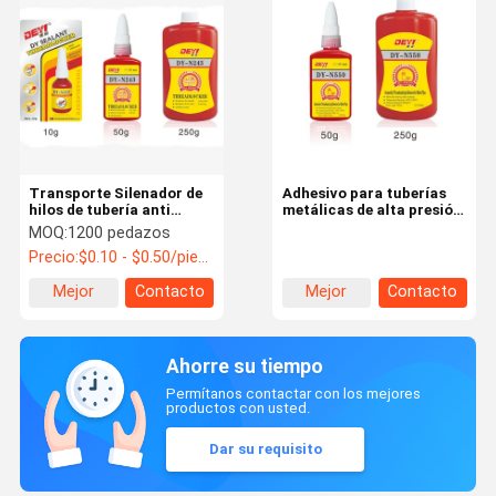
Transporte Silenador de
Adhesivo para tuberías
hilos de tubería anti
metálicas de alta presión
sueltos Cerradura de
metacrilato basado en
MOQ:
1200 pedazos
tornillo pegamento
presión de 34Mpa
Precio:
$0.10 - $0.50/pieces
anaeróbico
Mejor
Contacto
Mejor
Contacto
precio
precio
Ahorre su tiempo
Permítanos contactar con los mejores
productos con usted.
Dar su requisito