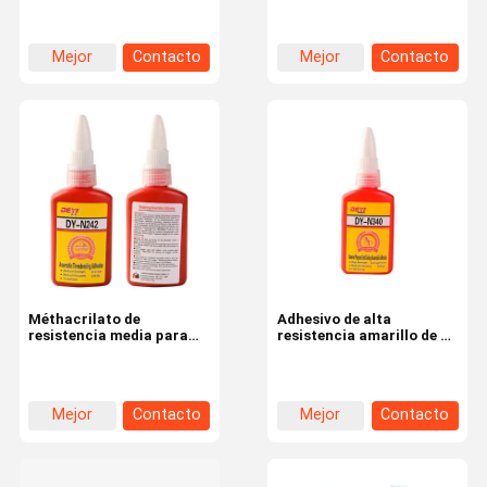
amarillo claro para
necesidades industriales
Mejor
Contacto
Mejor
Contacto
precio
precio
Méthacrilato de
Adhesivo de alta
resistencia media para
resistencia amarillo de 50
tuberías de sello
g sellador anaeróbico
pegamento de filamento
de bloqueo adhesivo con
curación rápida
Mejor
Contacto
Mejor
Contacto
precio
precio