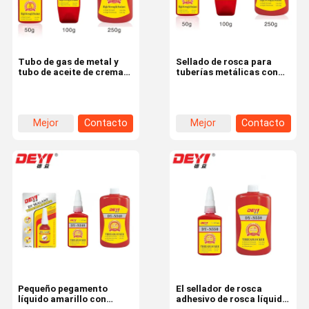
Tubo de gas de metal y
Sellado de rosca para
tubo de aceite de crema
tuberías metálicas con
de alambre de hilo azul
tuberías metálicas de
50g / tubo
aceite y gas de alta
presión
Mejor
Contacto
Mejor
Contacto
precio
precio
En Casa.
Productos
Los Vídeos
Sobre
Nosotros
Pequeño pegamento
El sellador de rosca
líquido amarillo con
adhesivo de rosca líquida