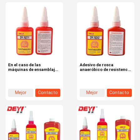
En el caso de las
Adesivo de rosca
máquinas de ensamblaje,
anaeróbico de resistencia
el valor de las unidades de
media azul certificado
ensamblaje es el valor de
por SGS para tuercas y
las unidades de
pernos
ensamblaje.
Mejor
Contacto
Mejor
Contacto
precio
precio