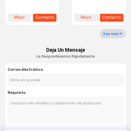
adhesivo de rosca de baja
cinta de sello para
viscosidad
tubería de metal y grifo
de metal
Mejor
Contacto
Mejor
Contacto
Recorrido
Control De
Contacta
Noticias
precio
precio
Por La
Calidad
Con
Fábrica
Nosotros
Vea más
Deja Un Mensaje
Le Responderemos Rápidamente
Casos De
Correo electrónico
Trabajo
Pegamento epoxi AB
Requisito
Pegamento de acrílico modificado
No más de pegamento de los clavos
adhesivo de rosca