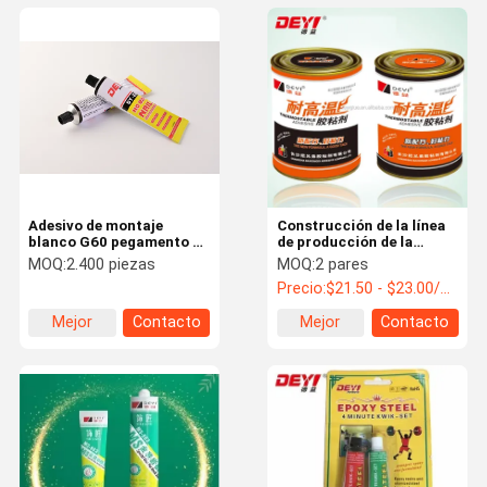
Adesivo de montaje
Construcción de la línea
blanco G60 pegamento de
de producción de la
construcción libre de
industria química de
MOQ:
2.400 piezas
MOQ:
2 pares
clavos para metal
pegamento epoxi AB de
Precio:
$21.50 - $23.00/pairs
cerámico de madera
alta temperatura
Mejor
Contacto
Mejor
Contacto
precio
precio