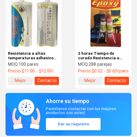
Resistencia a altas
3 horas Tiempo de
temperaturas adhesivo
curado Resistencia a
estructural 2kg
altas temperaturas
MOQ:
100 pares
MOQ:
288 parejas
pegamento epoxi y resina
Adhesivo estructural 5kg
Precio:
$11.00 - $12.00/pairs
Precio:
$0.52 - $0.60/pairs
epoxi fenólica
MF C11H12O3 N
Mejor
Contacto
Mejor
Contacto
precio
precio
Ahorre su tiempo
Permítanos contactar con los mejores
productos con usted.
Dar su requisito