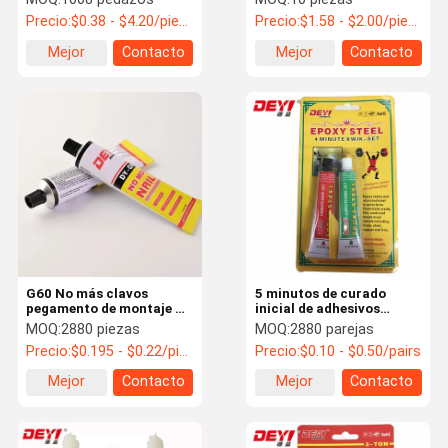
hogar Un componente 20-
materia prima principal,
Precio:
$0.38 - $4.20/pieces
Precio:
$1.58 - $2.00/pieces
30 minutos Tiempo de
epoxi 400 ml
curación
Mejor
Contacto
Mejor
Contacto
precio
precio
G60 No más clavos
5 minutos de curado
pegamento de montaje de
inicial de adhesivos
trabajo pesado adhesivo
acrílicos modificados
MOQ:
2880 piezas
MOQ:
2880 parejas
para madera cerámica
para uso médico y
Precio:
$0.195 - $0.22/pieces
Precio:
$0.10 - $0.50/pairs
metal más blanco
doméstico
Mejor
Contacto
Mejor
Contacto
precio
precio