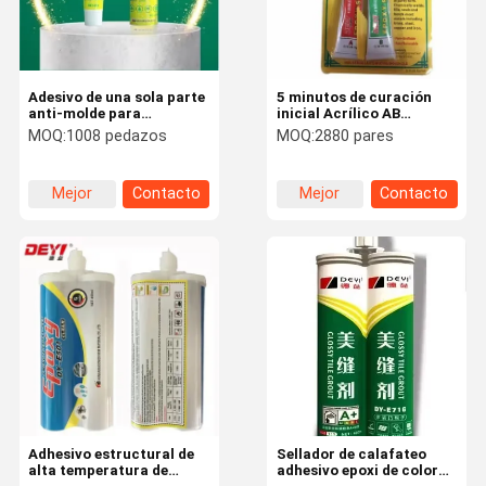
Adesivo de una sola parte
5 minutos de curación
anti-molde para
inicial Acrílico AB
decoración del hogar
pegamento adhesivo para
MOQ:
1008 pedazos
MOQ:
2880 pares
sellador de curación
dispositivos médicos y
rápida pegamento para el
reparación en el hogar
baño
Mejor
Contacto
Mejor
Contacto
precio
precio
En Casa.
Productos
Los Vídeos
Sobre
Nosotros
Adhesivo estructural de
Sellador de calafateo
alta temperatura de
adhesivo epoxi de color