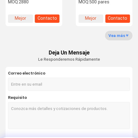
resina epoxi fenólica
resistente a ácidos y
MOQ:
2880
MOQ:
500 pares
pegamento de unión
álcalis con lechada de
sellador para la unión de
azulejos epoxi resistente
metales
al agua
Mejor
Contacto
Mejor
Contacto
Recorrido
Control De
Contacta
Noticias
precio
precio
Por La
Calidad
Con
Fábrica
Nosotros
Vea más
Deja Un Mensaje
Le Responderemos Rápidamente
Casos De
Correo electrónico
Trabajo
Pegamento epoxi AB
Requisito
Pegamento de acrílico modificado
No más de pegamento de los clavos
adhesivo de rosca