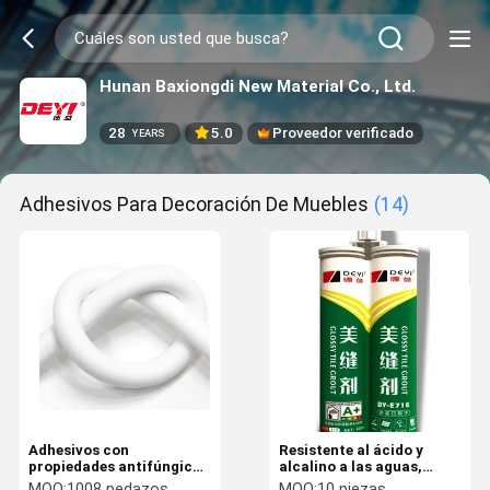
Hunan Baxiongdi New Material Co., Ltd.
28
5.0
Proveedor verificado
YEARS
Adhesivos Para Decoración De Muebles
(14)
Adhesivos con
Resistente al ácido y
propiedades antifúngicas
alcalino a las aguas,
de decoración para el
colorido, epoxi, lechado,
MOQ:
1008 pedazos
MOQ:
10 piezas