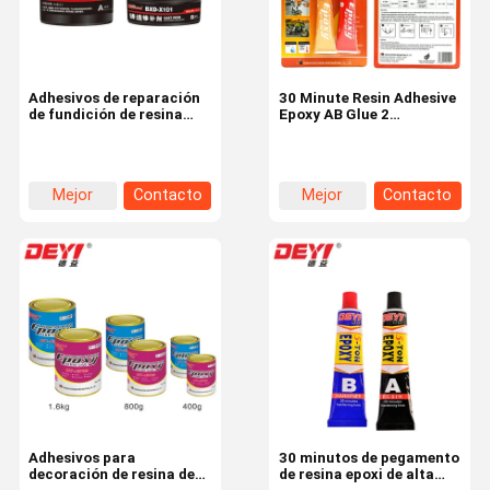
Adhesivos de reparación
30 Minute Resin Adhesive
de fundición de resina
Epoxy AB Glue 2
epoxi de un solo
Componente Negro y
componente de alta
Blanco Ratio 1:1
resistencia
Mejor
Contacto
Mejor
Contacto
precio
precio
En Casa.
Productos
Los Vídeos
Sobre
Nosotros
Adhesivos para
30 minutos de pegamento
decoración de resina de
de resina epoxi de alta