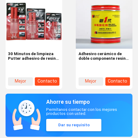
30 Minutos de limpieza
Adhesivo cerámico de
Putter adhesivo de resina
doble componente resina
epoxi de dos
epoxi AB adhesivo para
componentes para
viscosidad marina
materiales de
40000-45000 cps
construcción
Mejor
Contacto
Mejor
Contacto
precio
precio
Ahorre su tiempo
Permítanos contactar con los mejores
productos con usted.
Dar su requisito