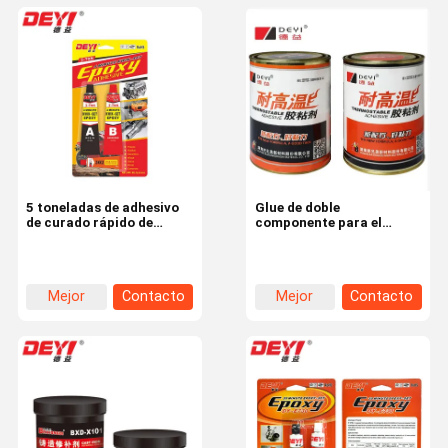
5 toneladas de adhesivo
Glue de doble
de curado rápido de
componente para el
acero epoxi AB
transporte de alta
temperatura Epoxi AB
Mejor
Contacto
Mejor
Contacto
precio
precio