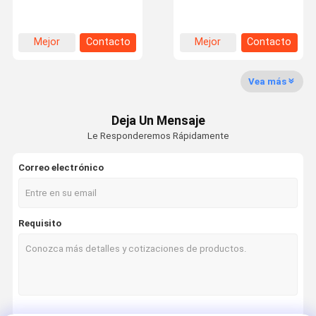
pegamento epoxi de dos
resistencia adhesivo de 5
componentes Einecs No.
toneladas
230-391-5
Mejor
Contacto
Mejor
Contacto
Recorrido
Control De
Contacta
Noticias
precio
precio
Por La
Calidad
Con
Fábrica
Nosotros
Vea más
Deja Un Mensaje
Le Responderemos Rápidamente
Casos De
Correo electrónico
Trabajo
Pegamento epoxi AB
Requisito
Pegamento de acrílico modificado
No más de pegamento de los clavos
adhesivo de rosca