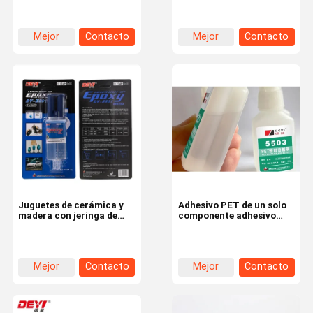
en blanco y negro
de metales resistentes al
calor
Mejor
Contacto
Mejor
Contacto
precio
precio
Juguetes de cerámica y
Adhesivo PET de un solo
madera con jeringa de
componente adhesivo
curado rápido
epoxi AB con viscosidad
de 60-120CPS tiempo de
curado de 3-10S
Mejor
Contacto
Mejor
Contacto
precio
precio