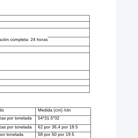
ración completa: 24 horas
do
Medida (cm) /ctn
zas por tonelada
54*31.5*32
zas por tonelada
62 por 36,4 por 18.5
por tonelada
58 por 50 por 19.5