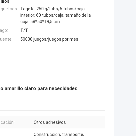
inos:
aquetado:
Tarjeta: 250 g/tubo; 6 tubos/caja
interior; 60 tubos/caja; tamaño de la
caja: 58*50*19,5 cm
ago:
T/T
fuente:
50000 juegos/juegos por mes
co amarillo claro para necesidades
icación:
Otros adhesivos
Construcción, transporte,