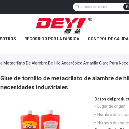
B
OSOTROS
RECORRIDO POR LA FÁBRICA
CONTROL DE CALIDA
 De Metacrilato De Alambre De Hilo Anaeróbico Amarillo Claro Para Nece
Glue de tornillo de metacrilato de alambre de h
necesidades industriales
Datos del produc
Lugar de origen:
Nombre de la ma
Número de model