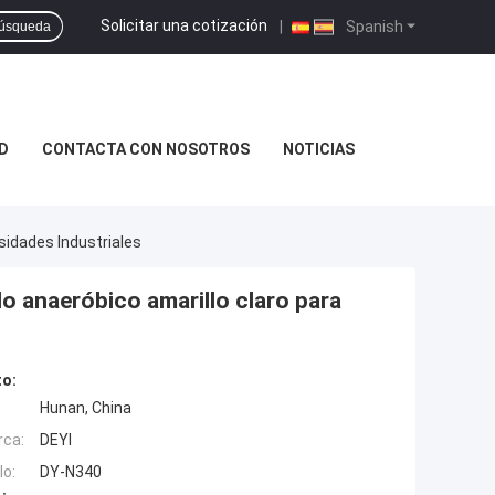
Solicitar una cotización
|
Spanish
úsqueda
D
CONTACTA CON NOSOTROS
NOTICIAS
sidades Industriales
ilo anaeróbico amarillo claro para
to:
Hunan, China
rca:
DEYI
o:
DY-N340