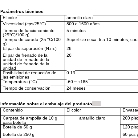
Parámetros técnicos
El color
amarillo claro
Viscosidad (cps/25°C)
800 a 1600 años
Tiempo de funcionamiento
5 minutos.
(25°C)
/100 g)
Tiempo de curado (25 °C/100
Superficie seca: 5 a 10 minutos, cu
g)
El par de separación (N.m.)
28
El par de frenado de la
20
unidad de frenado de la
unidad de frenado de la
unidad
Posibilidad de reducción de
0.13
las emisiones
Temperatura (°C)
-60 ~ +165
Tiempo de conservación
24 meses
Información sobre el embalaje del producto
Contenido
El color
Envasa
Carpeta de ampolla de 10 g
amarillo claro
200 pie
para botella
Botella de 50 g
120 pie
Botella de 250 g
60 pcs 