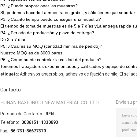
P2: ¿Puede proporcionar las muestras?
Sí, podemos hacerlo.
La muestra es gratis.
, y sólo tienes que soportar 
P3: ¿Cuánto tiempo puedo conseguir una muestra?
El tiempo de toma de muestras es de 5 a 7 días y
La entrega rápida sue
P4: ¿Periodo de producción y plazo de entrega?
De 3 a 7 días.
P5: ¿Cuál es su MOQ (cantidad mínima de pedido)?
Nuestro MOQ es de 3000 pares.
P6: ¿Cómo puede controlar la calidad del producto?
Tenemos trabajadores experimentados y calificados y equipo de contro
,
,
etiqueta:
Adhesivos anaerobios
adhesivo de fijación de hilo
El sellad
Contacto
HUNAN BAXIONGDI NEW MATERIAL CO., LTD.
Envíe su p
Persona de Contacto:
REN
Teléfono:
008615111330893
Fax:
86-731-86677379