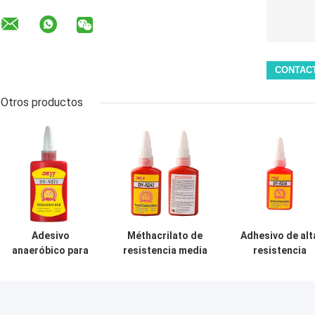
Otros productos
Adesivo
Méthacrilato de
Adhesivo de alt
anaeróbico para
resistencia media
resistencia
el cierre de hilos
para tuberías de
amarillo de 50 
sello pegamento
sellador
de filamento de
anaeróbico
bloqueo adhesivo