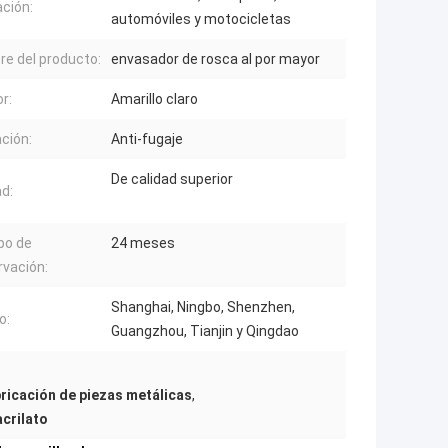
ación:
automóviles y motocicletas
e del producto:
envasador de rosca al por mayor
or:
Amarillo claro
ación:
Anti-fugaje
De calidad superior
ad:
po de
24 meses
vación:
Shanghai, Ningbo, Shenzhen,
o:
Guangzhou, Tianjin y Qingdao
ricación de piezas metálicas
,
acrilato