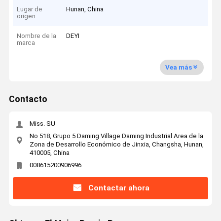
Lugar de
Hunan, China
origen
Nombre de la
DEYI
marca
Vea más
Contacto
Miss. SU
No 518, Grupo 5 Daming Village Daming Industrial Area de la
Zona de Desarrollo Económico de Jinxia, Changsha, Hunan,
410005, China
008615200906996
Contactar ahora