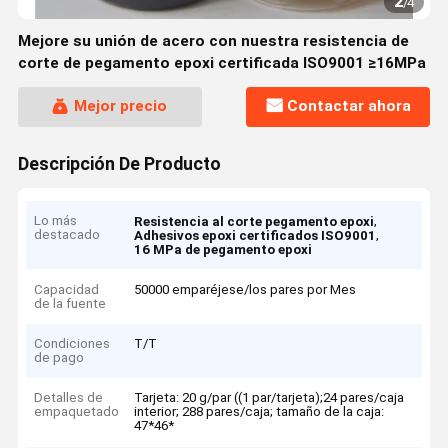
2
/
4
Mejore su unión de acero con nuestra resistencia de
corte de pegamento epoxi certificada ISO9001 ≥16MPa
Mejor precio
Contactar ahora
Descripción De Producto
Lo más
,
Resistencia al corte pegamento epoxi
destacado
,
Adhesivos epoxi certificados ISO9001
16 MPa de pegamento epoxi
Capacidad
50000 emparéjese/los pares por Mes
de la fuente
Condiciones
T/T
de pago
Detalles de
Tarjeta: 20 g/par ((1 par/tarjeta);24 pares/caja
empaquetado
interior; 288 pares/caja; tamaño de la caja:
47*46*