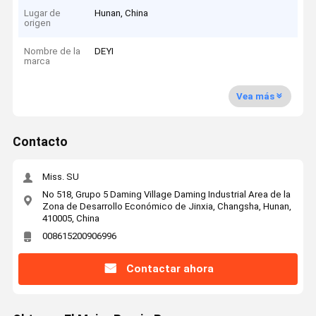
Lugar de
Hunan, China
origen
Nombre de la
DEYI
marca
Vea más
Contacto
Miss. SU
No 518, Grupo 5 Daming Village Daming Industrial Area de la
Zona de Desarrollo Económico de Jinxia, Changsha, Hunan,
410005, China
008615200906996
Contactar ahora