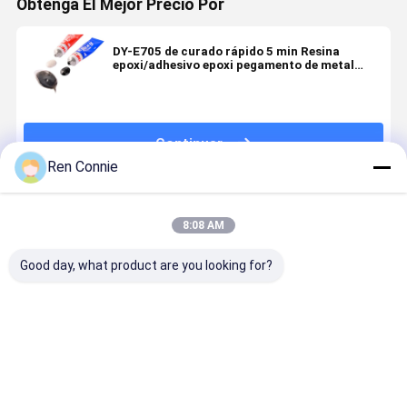
Obtenga El Mejor Precio Por
DY-E705 de curado rápido 5 min Resina
epoxi/adhesivo epoxi pegamento de metal
para la industria
Continuar
Ren Connie
Productos Recomendados
8:08 AM
Good day, what product are you looking for?
Curado
Fast Curing
Adhesivo AB
Sellador d
rápido 5
Epoxy AB Glue
acrílico
silicona R
minutos
with 1:1
modificado
para junta
adhesivo
Mixing Ratio
DEYI Clasic
de alta
acrílico
and High
para unir
temperatu
Mejor precio
Mejor precio
Mejor precio
Mejor pre
modificado
Shear
metales y
320℃ con