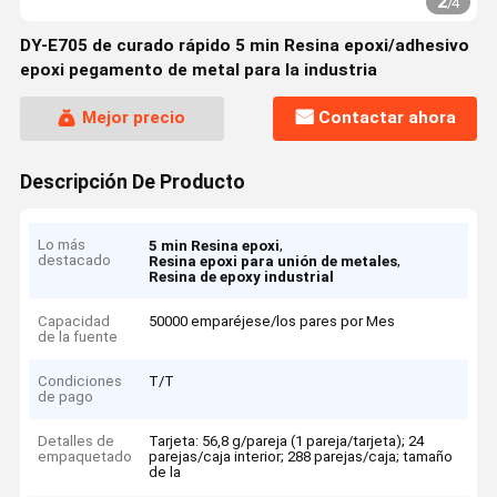
2
/
4
DY-E705 de curado rápido 5 min Resina epoxi/adhesivo
epoxi pegamento de metal para la industria
Mejor precio
Contactar ahora
Descripción De Producto
Lo más
,
5 min Resina epoxi
destacado
,
Resina epoxi para unión de metales
Resina de epoxy industrial
Capacidad
50000 emparéjese/los pares por Mes
de la fuente
Condiciones
T/T
de pago
Detalles de
Tarjeta: 56,8 g/pareja (1 pareja/tarjeta); 24
empaquetado
parejas/caja interior; 288 parejas/caja; tamaño
de la